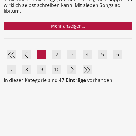
wirklich selbst schreiben kann. Mit sieben Songs ad
libitum.
Mehr anzeigen...
1
2
3
4
5
6
7
8
9
10
In dieser Kategorie sind
47 Einträge
vorhanden.