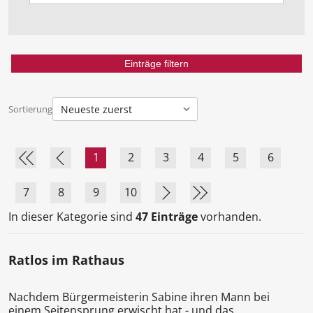
Sortierung
1
2
3
4
5
6
7
8
9
10
In dieser Kategorie sind
47 Einträge
vorhanden.
Ratlos im Rathaus
Nachdem Bürgermeisterin Sabine ihren Mann bei
einem Seitensprung erwischt hat - und das