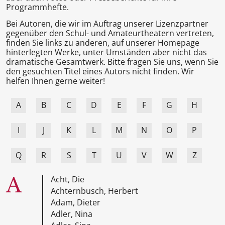
Programmhefte.
Bei Autoren, die wir im Auftrag unserer Lizenzpartner
gegenüber den Schul- und Amateurtheatern vertreten,
finden Sie links zu anderen, auf unserer Homepage
hinterlegten Werke, unter Umständen aber nicht das
dramatische Gesamtwerk. Bitte fragen Sie uns, wenn Sie
den gesuchten Titel eines Autors nicht finden. Wir
helfen Ihnen gerne weiter!
A
B
C
D
E
F
G
H
I
J
K
L
M
N
O
P
Q
R
S
T
U
V
W
Z
A
Acht, Die
Achternbusch, Herbert
Adam, Dieter
Adler, Nina