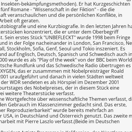
er Insekten-bekämpfungsmethoden). Er hat Kurzgeschichten
fünf Romane - "Wissenschaft in der Fiktion" - die die
aft veranschaulichen und die persönlichen Konflikte, in
rbeit oft geraten.
tobiografie und eine Kurzbiografie. In den letzten Jahren h
terstücken konzentriert, die er unter dem Oberbegriff
t. Sein erstes Stück "UNBEFLECKT" wurde 1998 beim Fringe
 und in der Folge nacheinander in London, San Francisco, N
l, Stockholm, Sofia, Genf, Seoul und Tokio inszeniert. Es
und auf Englisch, Deutsch, Spanisch und Schwedisch auch i
2000 wurde es als "Play of the week" von der BBC beim World
utsche Rundfunk und das Schwedische Radio übertrugen es
, OXYGEN, das er zusammmen mit Nobelpreisträger Roald
001 uraufgeführt und danach in vielen Städten weltweit
ch der WDR sendeten es als Hörspiel im Dezember 2001
urtstages des Nobelpreises, der in diesem Stück eine
wei weitere Theaterstücke verfasst.
e Wortgefechte über wissenschaftliche Themen verfasst, d
 den Gebrauch im Klassenzimmer gedacht sind. Das erste,
scher Reproduzierbarkeit" wurde bereits mehrfach an
r USA, in Deutschland und Österreich genutzt. Das zweite m
rbeit mit Pierre Laszlo verfasst.(Beide im Deutschen