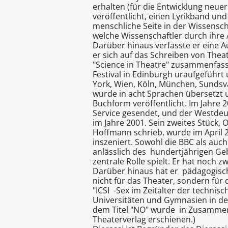
erhalten (für die Entwicklung neu
veröffentlicht, einen Lyrikband und 
menschliche Seite in der Wissensch
welche Wissenschaftler durch ihre A
Darüber hinaus verfasste er eine Au
er sich auf das Schreiben von Thea
"Science in Theatre" zusammenfass
Festival in Edinburgh uraufgeführt
York, Wien, Köln, München, Sundsval
wurde in acht Sprachen übersetzt 
Buchform veröffentlicht. Im Jahre 
Service gesendet, und der Westde
im Jahre 2001. Sein zweites Stück
Hoffmann schrieb, wurde im April 2
inszeniert. Sowohl die BBC als au
anlässlich des hundertjährigen Geb
zentrale Rolle spielt. Er hat noch z
Darüber hinaus hat er pädagogisch
nicht für das Theater, sondern für
"ICSI -Sex im Zeitalter der techni
Universitäten und Gymnasien in de
dem Titel "NO" wurde in Zusammena
Theaterverlag erschienen.)