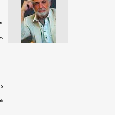
at
ew
n
ie
it