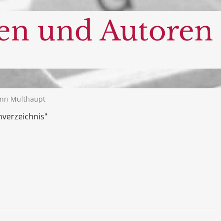
en und Autoren
nn Multhaupt
nverzeichnis"