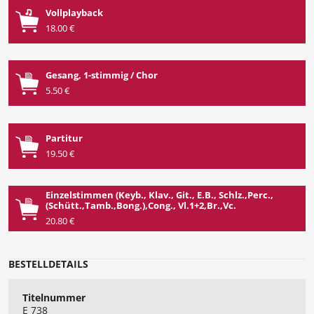
Vollplayback
18.00 €
Gesang, 1-stimmig / Chor
5.50 €
Partitur
19.50 €
Einzelstimmen (Keyb., Klav., Git., E.B., Schlz.,Perc.,
(Schütt.,Tamb.,Bong.),Cong., Vl.1+2,Br.,Vc.
20.80 €
BESTELLDETAILS
Titelnummer
E 738