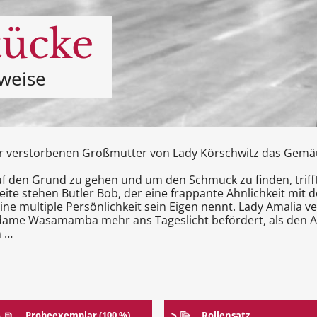
tücke
weise
der verstorbenen Großmutter von Lady Körschwitz das Gemä
 den Grund zu gehen und um den Schmuck zu finden, trifft 
 Seite stehen Butler Bob, der eine frappante Ähnlichkeit m
ine multiple Persönlichkeit sein Eigen nennt. Lady Amalia ver
adame Wasamamba mehr ans Tageslicht befördert, als den A
n …
Probeexemplar (100 %)
Rollensatz