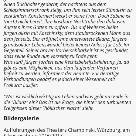
einen Buchhalter gedacht, der nächtens aus dem
Schlafzimmerschrank steigt, um ihm sein letztes Stündlein zu
verkünden. Konsterniert weckt er seine Frau. Doch Sabine ist
(noch) nicht bereit, ihre kostbare Nachtruhe den dubiosen
Ängsten ihres Gatten zu opfern. Bis auf Weiteres bleibt
Jürgen allein mit Koschinsky, dem staubtrockenen Mann aus
dem Jenseits. Der eröffnet eine unerwartete Bilanz: Jürgens
grundsolider Lebenswandel bietet keinen Anlass für Lob. Im
Gegenteil. Seiner braven Vorhersehbarkeit ist es geschuldet,
dass seine Runde nun vorzeitig zu Ende geht.
Was tun? Jürgen fordert eine Rechtsbehelfsbelehrung. Ja, da
gibt es eine Möglichkeit, aus dem laufenden Verfahren
befreit zu werden, informiert der Beamte. Für derartige
Verhandlungen bedarf es jedoch einer Wesenheit mit
Prokura: Luzifer.
"Was ist wirklich wichtig im Leben und was geht am Ende in
die "Bilanz" ein? Das ist die Frage, die hinter den turbulenten
Ereignissen dieser "höllischen Nacht" steht.
Bildergalerie
Aufführungen des Theaters Chambinski, Würzburg, am
Silvesterabend 2016/2017.