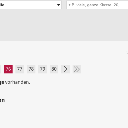
76
77
78
79
80
ge
vorhanden.
en