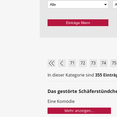
71
72
73
74
75
In dieser Kategorie sind
355 Einträ
Das gestörte Schäferstündch
Eine Komödie
Mehr anzeigen...