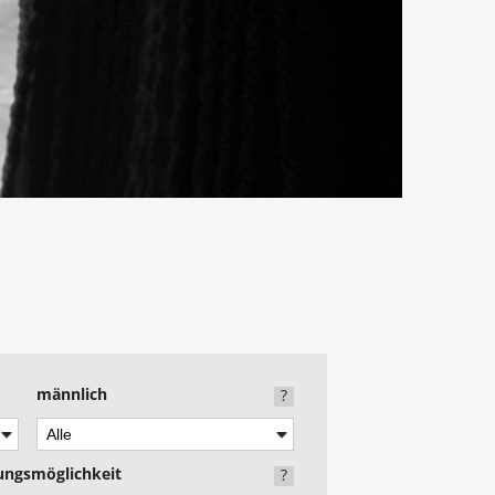
männlich
?
zungsmöglichkeit
?