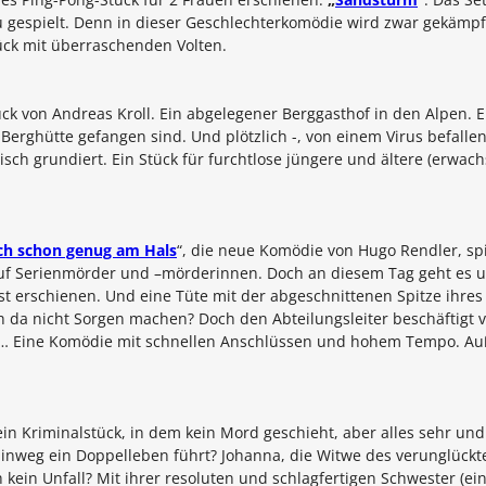
u gespielt. Denn in dieser Geschlechterkomödie wird zwar gekämpf
ück mit überraschenden Volten.
ück von
Andreas Kroll.
Ein abgelegener Berggasthof in den Alpen. E
Berghütte gefangen sind. Und plötzlich -, von einem Virus befalle
sch grundiert. Ein Stück für furchtlose jüngere und ältere (erwach
ch schon genug am Hals
“, die neue Komödie von
Hugo Rendler,
spi
 auf Serienmörder und –mörderinnen. Doch an diesem Tag geht es 
nst erschienen. Und eine Tüte mit der abgeschnittenen Spitze ihre
 da nicht Sorgen machen? Doch den Abteilungsleiter beschäftigt v
d … Eine Komödie mit schnellen Anschlüssen und hohem Tempo. Auße
ein Kriminalstück, in dem kein Mord geschieht, aber alles sehr und
inweg ein Doppelleben führt? Johanna, die Witwe des verunglückte
kein Unfall? Mit ihrer resoluten und schlagfertigen Schwester (ein