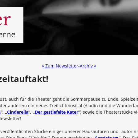
er
gerne
» Zum Newsletter-Archiv «
zeitauftakt!
gust, auch für die Theater geht die Sommerpause zu Ende. Spielzeit
, unter anderem ein neues Freilichtmusical (Aladin und die Wunde
n
“, „
Cinderella
“, „
Der gestiefelte Kater
“)
sowie die Theaterstücke v
ewsletter!
 veröffentlichten Stücke einiger unserer Hausautoren und -autorin
res Ping-Pong-Stück für 2 Frauen erschienen:
„
Sandsturm
“
. Das Se