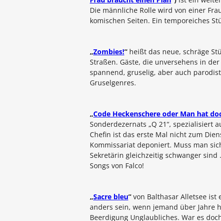
Die männliche Rolle wird von einer Fra
komischen Seiten. Ein temporeiches St
„
Zombies!
“
heißt das neue, schräge St
Straßen. Gäste, die unversehens in der 
spannend, gruselig, aber auch parodisti
Gruselgenres.
„
Code Heckenschere oder Man hat do
Sonderdezernats „Q 21“, spezialisiert
Chefin ist das erste Mal nicht zum Die
Kommissariat deponiert. Muss man sich
Sekretärin gleichzeitig schwanger sin
Songs von Falco!
„
Sacre bleu
“
von
Balthasar Alletsee
ist 
anders sein, wenn jemand über Jahre h
Beerdigung Unglaubliches. War es doch 