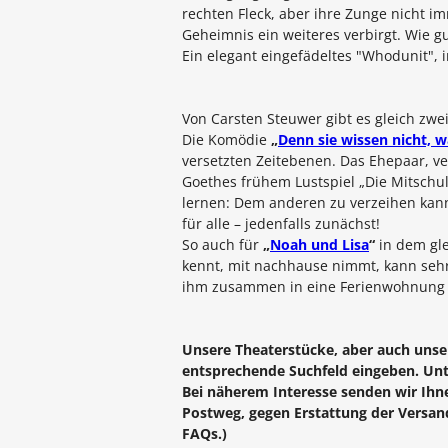
rechten Fleck, aber ihre Zunge nicht im
Geheimnis ein weiteres verbirgt. Wie g
Ein elegant eingefädeltes "Whodunit"
Von
Carsten Steuwer
gibt es gleich zwe
Die Komödie
„
Denn sie wissen nicht, w
versetzten Zeitebenen. Das Ehepaar, ve
Goethes frühem Lustspiel „Die Mitschu
lernen: Dem anderen zu verzeihen kann
für alle – jedenfalls zunächst!
So auch für
„
Noah und Lisa
“
in dem gle
kennt, mit nachhause nimmt, kann sehr 
ihm zusammen in eine Ferienwohnung ei
Unsere Theaterstücke, aber auch unse
entsprechende Suchfeld eingeben. Unt
Bei näherem Interesse senden wir Ihne
Postweg, gegen Erstattung der Versand
FAQs.)