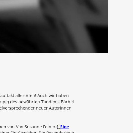
auftakt allerorten! Auch wir haben
rlampe) des bewährten Tandems
Bärbel
ielversprechender neuer Autorinnen
nen vor. Von
Susanne Feiner
(„
Eine
tting: Ein Coaching. Die Besonderheit: