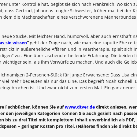
mer unter Kontrolle hat, begibt sie sich nach Frankreich, wo sich 
ut, dass Gertrud, Johannas toughe Schwester, früher mal bei der K
, in dem die Machenschaften eines verschworenene Männerbundes 
i neue Stücke. Mit leichter Hand, humorvoll, aber auch ernsthaft 
as sie wissen
“
geht der Frage nach, wie man eine kaputte Ehe rettet
rstrickt in außereheliche Affären und in Paartherapie, spielt sich
ldigen“ vor. Eine überraschend erhellende Erfahrung. Die beiden
 wichtiger sein, als ihm Vorwürfe zu machen. Und auch die Gelieb
ichnamigen 2-Personen-Stück für junge Erwachsene: Dass Lisa ein
viel mehr bedeuten als nur das Eine. Das begreift Noah schnell. Eb
ngebrochen ist. Und zwar nicht zum ersten Mal. Ein ganz neuer K
re Fachbücher, können Sie auf
www.dtver.de
direkt anlesen, wenn
er den jeweiligen Kategorien können Sie auch gezielt nach pass
n bis zu drei Titel mit komplettem Inhalt unverbindlich als PDF
spesen + geringer Kosten pro Titel. (Näheres finden Sie direkt b