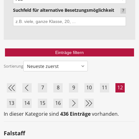
Suchfeld für alternative Besetzungsmöglichkeit
?
Sortierung
7
8
9
10
11
12
13
14
15
16
In dieser Kategorie sind
436 Einträge
vorhanden.
Falstaff