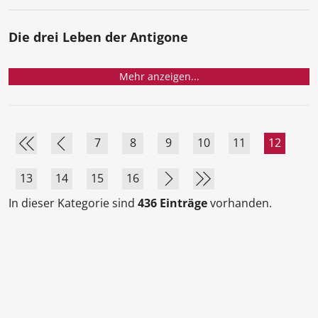
Die drei Leben der Antigone
Mehr anzeigen...
7
8
9
10
11
12
13
14
15
16
In dieser Kategorie sind
436 Einträge
vorhanden.